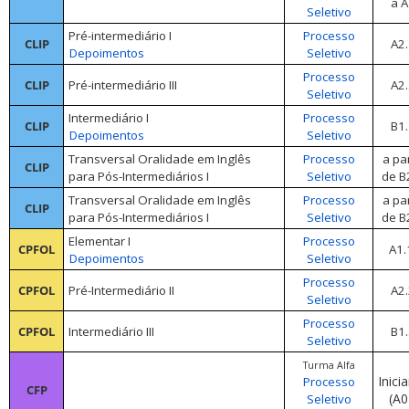
a A
Seletivo
Pré-intermediário I
Processo
CLIP
A2.
Depoimentos
Seletivo
Processo
CLIP
Pré-intermediário III
A2.
Seletivo
Intermediário I
Processo
CLIP
B1.
Depoimentos
Seletivo
Transversal
Oralidade
em
Inglês
Processo
a par
CLIP
para Pós-
Intermediários I
Seletivo
de B
Transversal
Oralidade
em
Inglês
Processo
a par
CLIP
para Pós-
Intermediários I
Seletivo
de B
Elementar I
Processo
CPFOL
A1
Depoimentos
Seletivo
Processo
CPFOL
Pré-Intermediário II
A2.
Seletivo
Processo
CPFOL
Intermediário III
B1.
Seletivo
Turma Alfa
Inici
Processo
CFP
(A
Seletivo