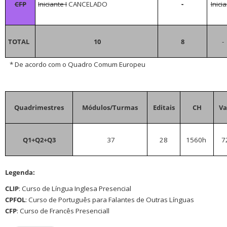
CFP
Iniciante I
CANCELADO
-
Inici
TOTAL
10
8
-
* De acordo com o Quadro Comum Europeu
Quadrimestres
Módulos/Turmas
Editais
CH
Va
Q1+Q2+Q3
37
28
1560h
7
Legenda:
CLIP
: Curso de Língua Inglesa Presencial
CPFOL
: Curso de Português para Falantes de Outras Línguas
CFP
: Curso de Francês Presenciall