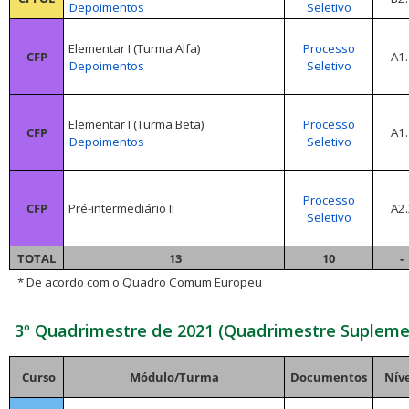
Depoimentos
Seletivo
Elementar I (Turma Alfa)
Processo
CFP
A1.
Depoimentos
Seletivo
Elementar I (Turma Beta)
Processo
CFP
A1.
Depoimentos
Seletivo
Processo
CFP
Pré-intermediário II
A2.
Seletivo
TOTAL
13
10
-
* De acordo com o Quadro Comum Europeu
3º Quadrimestre de 2021 (Quadrimestre Supleme
Curso
Módulo/Turma
Documentos
Níve