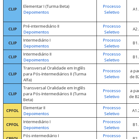
Elementar I (Turma Beta)
Processo
CLIP
A1.
Depoimentos
Seletivo
Pré-intermediário II
Processo
CLIP
A2.
Depoimentos
Seletivo
Intermediário I
Processo
CLIP
B1.
Depoimentos
Seletivo
Intermediário II
Processo
CLIP
B1.
Depoimentos
Seletivo
Transversal
Oralidade
em
Inglês
Processo
a par
CLIP
para Pós-
Intermediários II (Turma
Seletivo
de
B
Alfa)
Transversal
Oralidade
em
Inglês
Processo
a par
CLIP
para Pós-
Intermediários II (Turma
Seletivo
de
B
Beta)
Elementar II
Processo
CPFOL
A1
Depoimentos
Seletivo
Intermediário I
Processo
CPFOL
B1.
Depoimentos
Seletivo
Pós-intermediário I
Processo
CPFOL
B2.