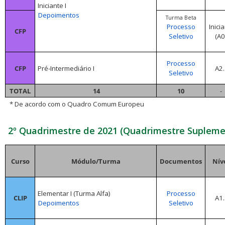
Iniciante I
Depoimentos
Turma Beta
Processo
Inici
CFP
Seletivo
(A0
Processo
CFP
Pré-Intermediário I
A2.
Seletivo
TOTAL
14
10
-
* De acordo com o Quadro Comum Europeu
2º Quadrimestre de 2021 (Quadrimestre Supleme
Curso
Módulo/Turma
Documentos
Níve
Elementar I (Turma Alfa)
Processo
CLIP
A1.
Depoimentos
Seletivo