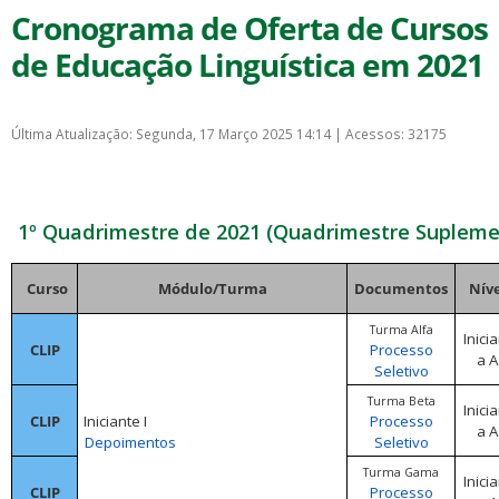
Cronograma de Oferta de Cursos
de Educação Linguística em 2021
Última Atualização: Segunda, 17 Março 2025 14:14
|
Acessos: 32175
1º Quadrimestre de 2021 (Quadrimestre Supleme
Curso
Módulo/Turma
Documentos
Níve
Turma Alfa
Inici
CLIP
Processo
a A
Seletivo
Turma Beta
Inici
CLIP
Iniciante I
Processo
a A
Depoimentos
Seletivo
Turma Gama
Inici
CLIP
Processo