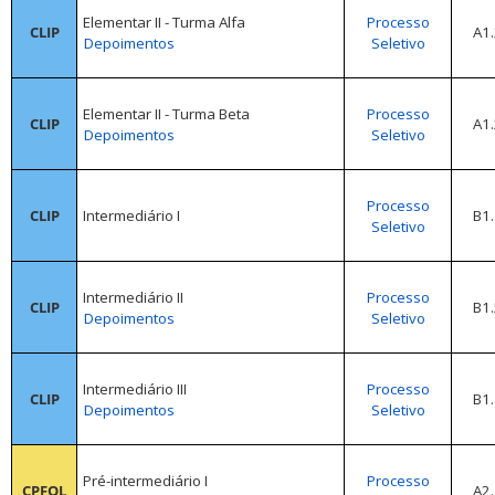
Elementar II
- Turma Alfa
Processo
CLIP
A1.
Depoimentos
Seletivo
Elementar II - Turma Beta
Processo
CLIP
A1.
Depoimentos
Seletivo
Processo
CLIP
Intermediário I
B1.
Seletivo
Intermediário II
Processo
CLIP
B1.
Depoimentos
Seletivo
Intermediário III
Processo
CLIP
B1.
Depoimentos
Seletivo
Pré-intermediário I
Processo
CPFOL
A2.