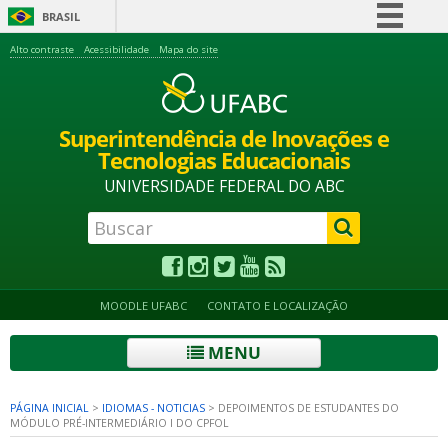
BRASIL
Simplifique!
Alto contraste
Acessibilidade
Mapa do site
Comunica BR
Participe
Superintendência de Inovações e
Acesso à informação
Tecnologias Educacionais
Legislação
UNIVERSIDADE FEDERAL DO ABC
Canais
MOODLE UFABC
CONTATO E LOCALIZAÇÃO
MENU
PÁGINA INICIAL
>
IDIOMAS - NOTICIAS
>
DEPOIMENTOS DE ESTUDANTES DO
MÓDULO PRÉ-INTERMEDIÁRIO I DO CPFOL