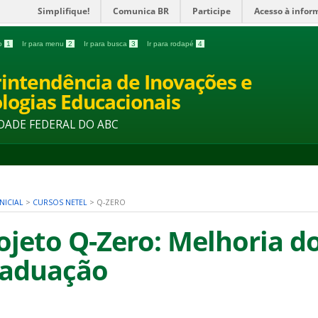
Simplifique!
Comunica BR
Participe
Acesso à infor
do
1
Ir para menu
2
Ir para busca
3
Ir para rodapé
4
intendência de Inovações e
logias Educacionais
DADE FEDERAL DO ABC
NICIAL
>
CURSOS NETEL
>
Q-ZERO
ojeto Q-Zero: Melhoria d
aduação