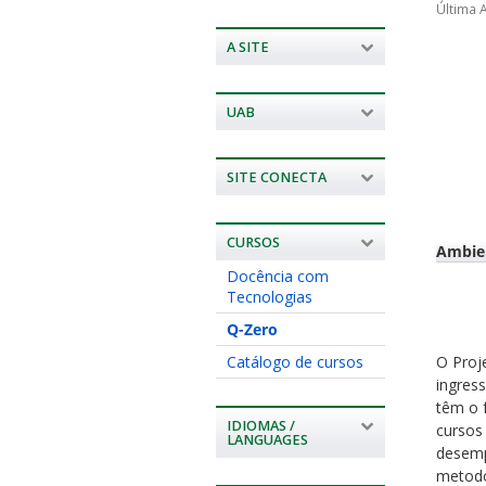
Última 
A SITE
UAB
SITE CONECTA
CURSOS
Ambien
Docência com
Tecnologias
Q-Zero
O Proj
Catálogo de cursos
ingres
têm o 
IDIOMAS /
cursos
LANGUAGES
desemp
metodo