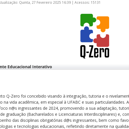
Atualização: Quinta, 27 Fevereiro 2025 16:39
|
Acessos: 15131
te Educacional Interativo
eto Q-Zero foi concebido visando à integração, tutoria e o nivelam
so na vida acadêmica, em especial à UFABC e suas particularidades. As
foco n@s ingressantes de 2024, promovendo a sua adaptação, tutoria
 de graduação (Bacharelados e Licenciaturas Interdisciplinares) e, 
enho das disciplinas obrigatórias d@s ingressantes, bem como favo
logias e tecnologias educacionais, refletindo diretamente na qualid