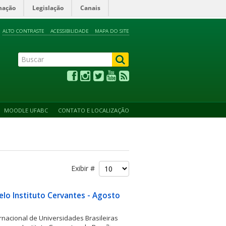
mação
Legislação
Canais
ALTO CONTRASTE
ACESSIBILIDADE
MAPA DO SITE
MOODLE UFABC
CONTATO E LOCALIZAÇÃO
Exibir #
elo Instituto Cervantes - Agosto
nacional de Universidades Brasileiras