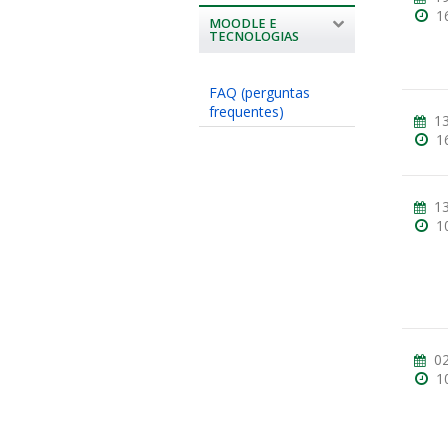
1
MOODLE E
TECNOLOGIAS
FAQ (perguntas
frequentes)
13
1
13
1
02
1