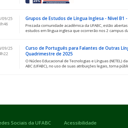
Grupos de Estudos de Língua Inglesa - Nível B1 
/09/25
0h46
Prezada comunidade acadêmica da UFABC, estão abertas a
estudos em língua inglesa que ocorrerão nos 2 campus d
Curso de Português para Falantes de Outras Língu
/09/25
4h22
Quadrimestre de 2025
O Núcleo Educacional de Tecnologias e Línguas (NETEL) d
ABC (UFABC), no uso de suas atribuições legais, torna públ
edes Sociais da UFABC
Acessibilidade