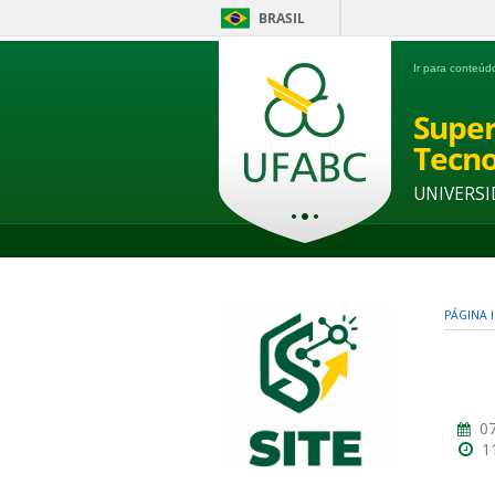
BRASIL
Ir para conteú
Super
Tecno
UNIVERSI
PÁGINA I
07
1