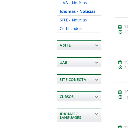
UAB - Notícias
Idiomas - Noticias
SITE - Noticias
19
Certificados
1
A SITE
19
UAB
1
SITE CONECTA
19
CURSOS
1
IDIOMAS /
LANGUAGES
19