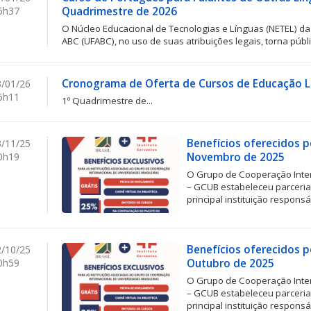
6h37
Quadrimestre de 2026
O Núcleo Educacional de Tecnologias e Línguas (NETEL) d
ABC (UFABC), no uso de suas atribuições legais, torna públ
Cronograma de Oferta de Cursos de Educação L
/01/26
6h11
1º Quadrimestre de...
Benefícios oferecidos p
/11/25
0h19
Novembro de 2025
O Grupo de Cooperação Inter
– GCUB estabeleceu parceria 
principal instituição responsá
Benefícios oferecidos p
/10/25
0h59
Outubro de 2025
O Grupo de Cooperação Inter
– GCUB estabeleceu parceria 
principal instituição responsá