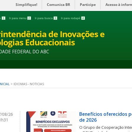
Simplifique!
Comunica BR
Participe
Acesso à infor
do
1
Ir para menu
2
Ir para busca
3
Ir para rodapé
4
intendência de Inovações e
logias Educacionais
DADE FEDERAL DO ABC
NICIAL
>
IDIOMAS - NOTICIAS
Benefícios oferecidos p
/08/26
1h31
de 2026
O Grupo de Cooperação Inter