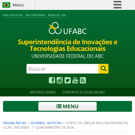
BRASIL
Simplifique!
Alto contraste
Acessibilidade
Mapa do site
Comunica BR
Participe
Superintendência de Inovações e
Acesso à informação
Tecnologias Educacionais
Legislação
UNIVERSIDADE FEDERAL DO ABC
Canais
MOODLE UFABC
CONTATO E LOCALIZAÇÃO
MENU
PÁGINA INICIAL
>
IDIOMAS - NOTICIAS
>
CURSO DE LÍNGUA INGLESA PRESENCIAL
(CLIP) - INICIANTE - 1º QUADRIMESTRE DE 2026