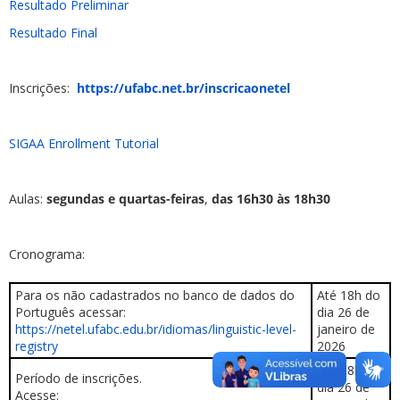
Resultado Preliminar
Resultado Final
Inscrições:
https://ufabc.net.br/inscricaonetel
SIGAA Enrollment Tutorial
Aulas:
segundas e quartas-feiras
,
das 16h30 às 18h30
Cronograma:
Para os não cadastrados no banco de dados do
Até 18h do
Português acessar:
dia 26 de
https://netel.ufabc.edu.br/idiomas/linguistic-level-
janeiro de
registry
2026
Até 18h do
Período de inscrições.
dia 26 de
Acesse: