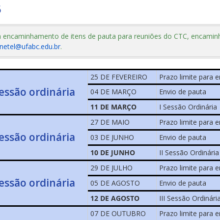
6
 encaminhamento de itens de pauta para reuniões do CTC, encamin
netel@ufabc.edu.br
.
25 DE FEVEREIRO
Prazo limite para 
sessão ordinária
04 DE MARÇO
Envio de pauta
11 DE MARÇO
I Sessão Ordinária
27 DE MAIO
Prazo limite para 
sessão ordinária
03 DE JUNHO
Envio de pauta
10 DE JUNHO
II Sessão Ordinária
29 DE JULHO
Prazo limite para 
sessão ordinária
05 DE AGOSTO
Envio de pauta
12 DE AGOSTO
III Sessão Ordinári
07 DE OUTUBRO
Prazo limite para 