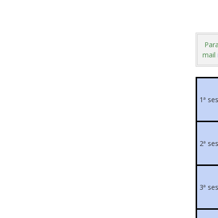
Para
mail
1ª se
2ª se
3ª se