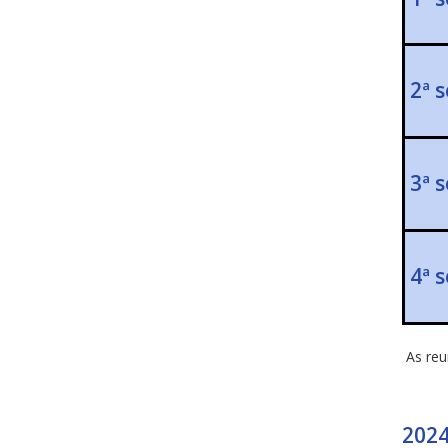
2ª 
3ª 
4ª 
As reu
202