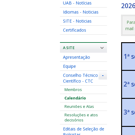
UAB - Notícias
202
Idiomas - Noticias
SITE - Noticias
Para
mail
Certificados
A SITE
1ª 
Apresentação
Equipe
Conselho Técnico
-
Científico - CTC
2ª 
Membros
Calendário
Reuniões e Atas
3ª 
Resoluções e atos
decisórios
Editais de Seleção de
Bolsistas