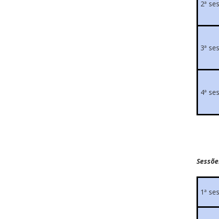
2ª se
3ª se
4ª se
Sessõe
1ª se