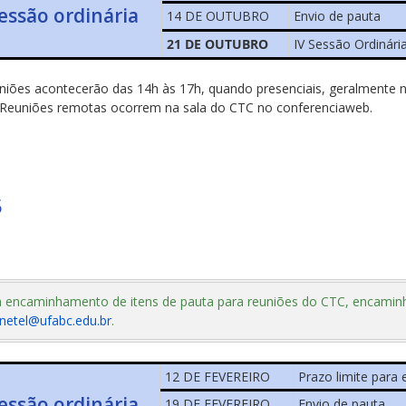
sessão ordinária
14 DE OUTUBRO
Envio de pauta
21 DE OUTUBRO
IV Sessão Ordinári
niões acontecerão das 14h às 17h, quando presenciais, geralmente no
 Reuniões remotas ocorrem na sala do CTC no conferenciaweb.
5
 encaminhamento de itens de pauta para reuniões do CTC, encamin
netel@ufabc.edu.br
.
12 DE FEVEREIRO
Prazo limite para
sessão ordinária
19 DE FEVEREIRO
Envio de pauta