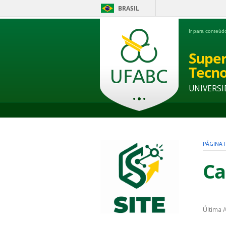
BRASIL
Ir para conteú
Super
Tecno
UNIVERSI
PÁGINA I
Ca
Última 