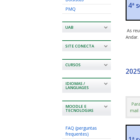
4ª 
PMQ
UAB
As reu
Andar.
SITE CONECTA
CURSOS
202
IDIOMAS /
LANGUAGES
Para
MOODLE E
mail
TECNOLOGIAS
FAQ (perguntas
frequentes)
1ª 