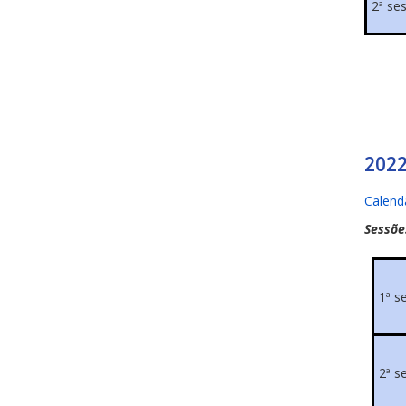
2ª se
202
Calend
Sessõe
1ª s
2ª s