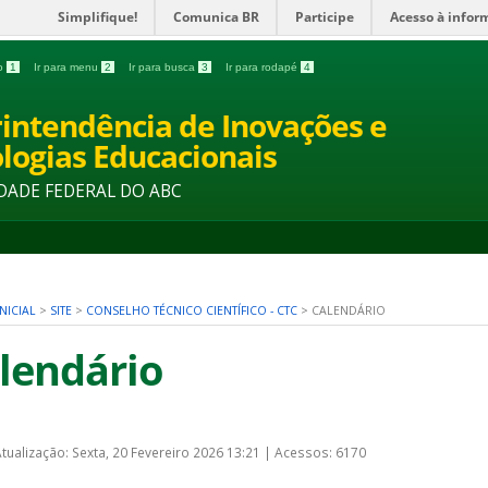
Simplifique!
Comunica BR
Participe
Acesso à infor
do
1
Ir para menu
2
Ir para busca
3
Ir para rodapé
4
intendência de Inovações e
logias Educacionais
DADE FEDERAL DO ABC
NICIAL
>
SITE
>
CONSELHO TÉCNICO CIENTÍFICO - CTC
>
CALENDÁRIO
lendário
Atualização: Sexta, 20 Fevereiro 2026 13:21
|
Acessos: 6170