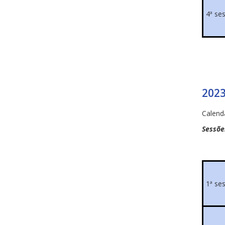
4ª se
202
Calend
Sessõe
1ª se