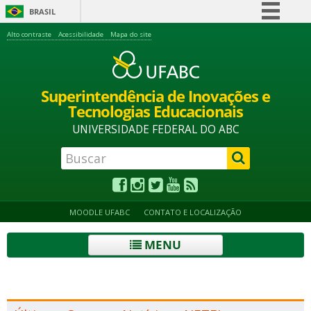
BRASIL
Simplifique!
Alto contraste
Acessibilidade
Mapa do site
Comunica BR
Participe
Superintendência de Inovações e
Acesso à informação
Tecnologias Educacionais
Legislação
UNIVERSIDADE FEDERAL DO ABC
Canais
MOODLE UFABC
CONTATO E LOCALIZAÇÃO
MENU