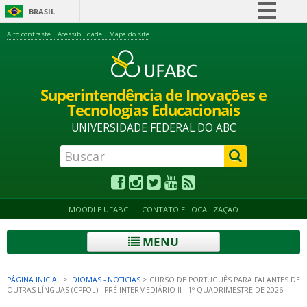
BRASIL
Simplifique!
Alto contraste
Acessibilidade
Mapa do site
Comunica BR
Participe
Superintendência de Inovações e
Acesso à informação
Tecnologias Educacionais
Legislação
UNIVERSIDADE FEDERAL DO ABC
Canais
MOODLE UFABC
CONTATO E LOCALIZAÇÃO
MENU
PÁGINA INICIAL
>
IDIOMAS - NOTICIAS
>
CURSO DE PORTUGUÊS PARA FALANTES DE
OUTRAS LÍNGUAS (CPFOL) - PRÉ-INTERMEDIÁRIO II - 1º QUADRIMESTRE DE 2026