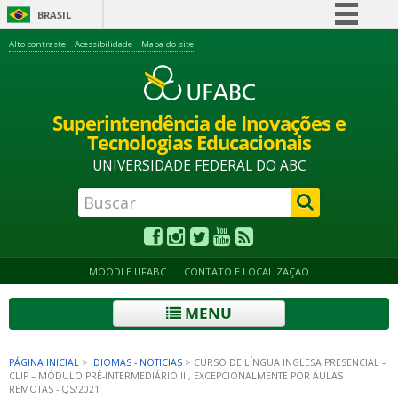
BRASIL
Simplifique!
Alto contraste
Acessibilidade
Mapa do site
Comunica BR
Participe
Superintendência de Inovações e
Acesso à informação
Tecnologias Educacionais
Legislação
UNIVERSIDADE FEDERAL DO ABC
Canais
MOODLE UFABC
CONTATO E LOCALIZAÇÃO
MENU
PÁGINA INICIAL
>
IDIOMAS - NOTICIAS
>
CURSO DE LÍNGUA INGLESA PRESENCIAL –
CLIP – MÓDULO PRÉ-INTERMEDIÁRIO III, EXCEPCIONALMENTE POR AULAS
REMOTAS - QS/2021