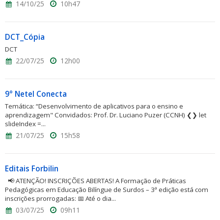
14/10/25
10h47
DCT_Cópia
DCT
22/07/25
12h00
9° Netel Conecta
Temática: “Desenvolvimento de aplicativos para o ensino e
aprendizagem" Convidados: Prof. Dr. Luciano Puzer (CCNH) ❮❯ let
slideIndex =...
21/07/25
15h58
Editais Forbilin
📢 ATENÇÃO! INSCRIÇÕES ABERTAS! A Formação de Práticas
Pedagógicas em Educação Bilíngue de Surdos – 3ª edição está com
inscrições prorrogadas: 📅 Até o dia...
03/07/25
09h11