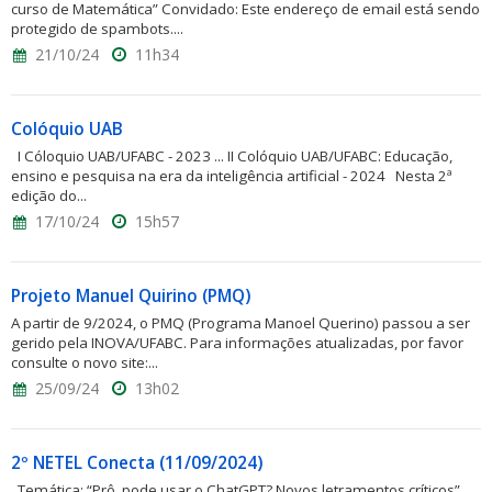
curso de Matemática” Convidado: Este endereço de email está sendo
protegido de spambots....
21/10/24
11h34
Colóquio UAB
I Cóloquio UAB/UFABC - 2023 ... II Colóquio UAB/UFABC: Educação,
ensino e pesquisa na era da inteligência artificial - 2024 Nesta 2ª
edição do...
17/10/24
15h57
Projeto Manuel Quirino (PMQ)
A partir de 9/2024, o PMQ (Programa Manoel Querino) passou a ser
gerido pela INOVA/UFABC. Para informações atualizadas, por favor
consulte o novo site:...
25/09/24
13h02
2º NETEL Conecta (11/09/2024)
Temática: “Prô, pode usar o ChatGPT? Novos letramentos críticos”