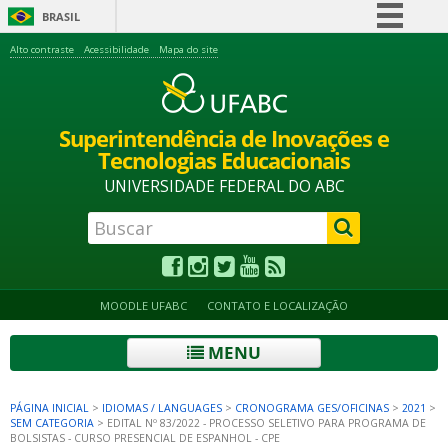
BRASIL
Simplifique!
Alto contraste
Acessibilidade
Mapa do site
Comunica BR
Participe
Superintendência de Inovações e
Acesso à informação
Tecnologias Educacionais
Legislação
UNIVERSIDADE FEDERAL DO ABC
Canais
MOODLE UFABC
CONTATO E LOCALIZAÇÃO
MENU
PÁGINA INICIAL
>
IDIOMAS / LANGUAGES
>
CRONOGRAMA GES/OFICINAS
>
2021
>
SEM CATEGORIA
>
EDITAL Nº 83/2022 - PROCESSO SELETIVO PARA PROGRAMA DE
BOLSISTAS - CURSO PRESENCIAL DE ESPANHOL - CPE