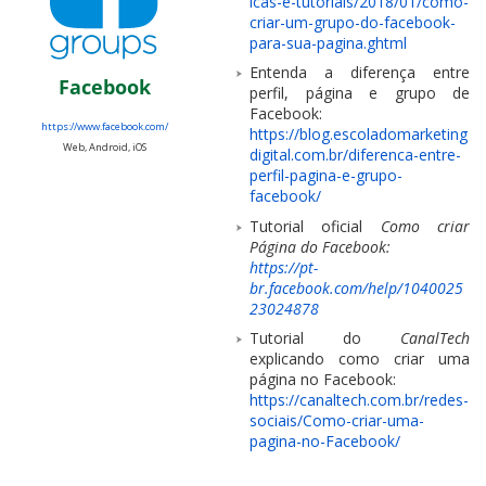
icas-e-tutoriais/2018/01/como-
criar-um-grupo-do-facebook-
para-sua-pagina.ghtml
Entenda a diferença entre
Facebook
perfil, página e grupo de
Facebook:
https://www.facebook.com/
https://blog.escoladomarketing
Web, Android, iOS
digital.com.br/diferenca-entre-
perfil-pagina-e-grupo-
facebook/
Tutorial oficial
Como criar
Página do Facebook:
https://pt-
br.facebook.com/help/1040025
23024878
Tutorial do
CanalTech
explicando como criar uma
página no Facebook:
https://canaltech.com.br/redes-
sociais/Como-criar-uma-
pagina-no-Facebook/