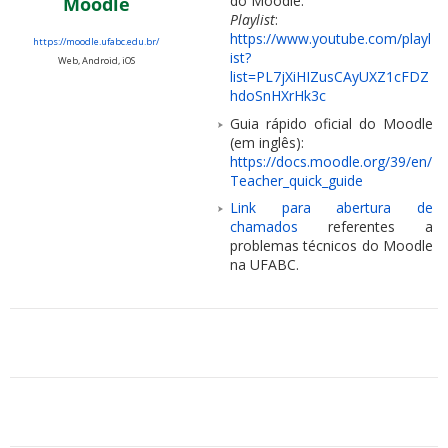
do Moodle.
Moodle
Playlist
:
https://www.youtube.com/playl
https://moodle.ufabc.edu.br/
ist?
Web, Android, iOS
list=PL7jXiHIZusCAyUXZ1cFDZ
hdoSnHXrHk3c
Guia rápido oficial do Moodle
(em inglês):
https://docs.moodle.org/39/en/
Teacher_quick_guide
Link para abertura de
chamados
referentes a
problemas técnicos do Moodle
na UFABC.