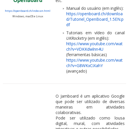
OpenBoard
etc.
Manual do usuário (em inglês):
https://openboard.ch/index.en.html
https://openboard.ch/downloa
Windows, macOS e Linux
d/Tutoriel_OpenBoard_1.5EN.p
df
Tutoriais em vídeo do canal
UKRocketry
(em inglês):
https://www.youtube.com/wat
ch?v=VDKKdwlnn4U
(ferramentas básicas)
https://www.youtube.com/wat
ch?v=G8WKxCiXahY
(avançado)
O Jamboard é um aplicativo Google
que pode ser utilizado de diversas
maneiras em atividades
colaborativas.
Pode ser utilizado como lousa
digital, mural, com atividades
interativas e outras possibilidades.