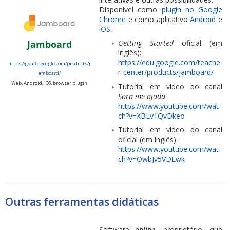
Disponível como
plugin no Google
Chrome
e como aplicativo
Android
e
iOS
.
Jamboard
Getting Started
oficial (em
inglês):
https://edu.google.com/teache
https://gsuite.google.com/products/j
r-center/products/jamboard/
amboard/
Web, Android, iOS, browser plugin
Tutorial em vídeo do canal
Sora me ajuda
:
https://www.youtube.com/wat
ch?v=XBLv1QvDkeo
Tutorial em vídeo do canal
oficial (em inglês):
https://www.youtube.com/wat
ch?v=OwbJv5VDEwk
Outras ferramentas didáticas
Software
online
, proprietário, que