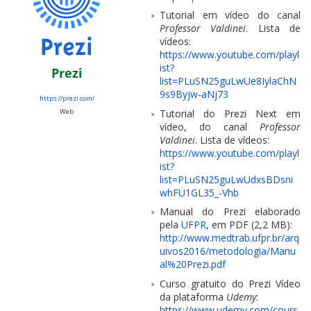
Tutorial em vídeo do canal
Professor Valdinei
. Lista de
vídeos:
https://www.youtube.com/playl
ist?
Prezi
list=PLuSN25guLwUe8IylaChN
9s9Byjw-aNj73
https://prezi.com/
Tutorial do Prezi Next em
Web
vídeo, do canal
Professor
Valdinei
. Lista de vídeos:
https://www.youtube.com/playl
ist?
list=PLuSN25guLwUdxsBDsni
whFU1GL35_-Vhb
Manual do Prezi elaborado
pela
UFPR
, em PDF (2,2 MB):
http://www.medtrab.ufpr.br/arq
uivos2016/metodologia/Manu
al%20Prezi.pdf
Curso gratuito do Prezi Vídeo
da plataforma
Udemy
:
https://www.udemy.com/cours