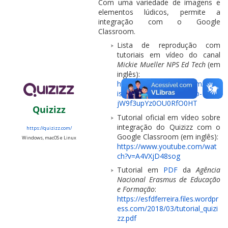
Com uma variedade de imagens e
elementos lúdicos, permite a
integração com o Google
Classroom.
Lista de reprodução com
tutoriais em vídeo do canal
Mickie Mueller NPS Ed Tech
(em
inglês):
https://www.youtube.com/playl
ist?list=PLPv3PEdH_aguo-
jW9f3upYz0OU0RfO0HT
Quizizz
Tutorial oficial em vídeo sobre
integração do Quizizz com o
https://quizizz.com/
Google Classroom (em inglês):
Windows, macOS e Linux
https://www.youtube.com/wat
ch?v=A4VXjD48sog
Tutorial em
PDF
da
Agência
Nacional Erasmus de Educação
e Formação
:
https://esfdferreira.files.wordpr
ess.com/2018/03/tutorial_quizi
zz.pdf