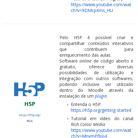
https://www.youtube.com/wat
ch?v=9DMcpXms_HU
Pelo H5P é possível criar e
compartilhar conteúdos interativos
que contribuem para
enriquecimento das aulas.
Software
online
de código aberto e
gratuito, oferece diversas
possibilidades de utilização e
integração com outros softwares,
podendo inclusive ser utilizado
dentro do Moodle através da
instalação de um
plugin
.
H5P
Entenda o H5P:
https://h5p.org/getting-started
https://h5p.org/
Tutorial em vídeo do canal
Web
Rich Colosi Media
:
https://www.youtube.com/wat
ch?v=MnvmPflxJj4