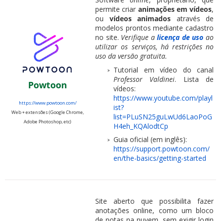
permite criar
animações em vídeos
,
ou
vídeos animados
através de
modelos prontos mediante cadastro
no site.
Verifique a
licença de uso
ao
utilizar os serviços, há restrições no
uso da versão gratuita.
Tutorial em vídeo do canal
Professor Valdinei
. Lista de
Powtoon
vídeos:
https://www.youtube.com/playl
https://www.powtoon.com/
ist?
Web + extensões (Google Chrome,
list=PLuSN25guLwUd6LaoPoG
Adobe Photoshop, etc)
H4eh_KQAlodtCp
Guia oficial (em inglês):
https://support.powtoon.com/
en/the-basics/getting-started
Site aberto que possibilita fazer
anotações online, como um bloco
de notas na nuvem, sem exigir login