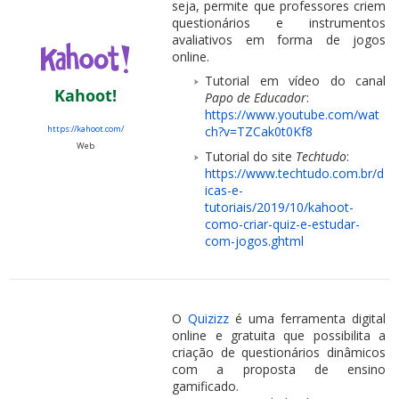
seja, permite que professores criem
questionários e instrumentos
avaliativos em forma de jogos
online.
Tutorial em vídeo do canal
Kahoot!
Papo de Educador
:
https://www.youtube.com/wat
https://kahoot.com/
ch?v=TZCak0t0Kf8
Web
Tutorial do site
Techtudo
:
https://www.techtudo.com.br/d
icas-e-
tutoriais/2019/10/kahoot-
como-criar-quiz-e-estudar-
com-jogos.ghtml
O
Quizizz
é uma ferramenta digital
online e gratuita que possibilita a
criação de questionários dinâmicos
com a proposta de ensino
gamificado.