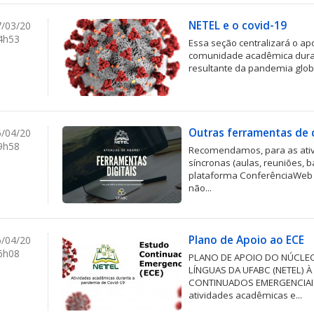
NETEL e o covid-19
/03/20
4h53
Essa seção centralizará o a
comunidade acadêmica duran
resultante da pandemia global
Outras ferramentas de
/04/20
9h58
Recomendamos, para as ati
síncronas (aulas, reuniões, b
plataforma ConferênciaWeb R
não...
Plano de Apoio ao ECE
/04/20
6h08
PLANO DE APOIO DO NÚCLE
LÍNGUAS DA UFABC (NETEL) 
CONTINUADOS EMERGENCIAIS 
atividades acadêmicas e...