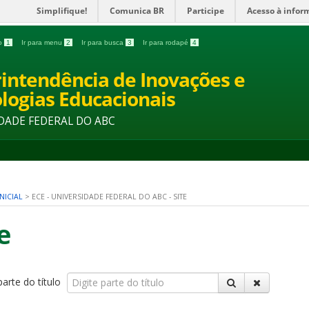
Simplifique!
Comunica BR
Participe
Acesso à infor
do
1
Ir para menu
2
Ir para busca
3
Ir para rodapé
4
intendência de Inovações e
logias Educacionais
DADE FEDERAL DO ABC
NICIAL
>
ECE - UNIVERSIDADE FEDERAL DO ABC - SITE
e
parte do título