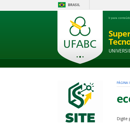
BRASIL
Ir para conteú
Super
Tecno
UNIVERSI
PÁGINA I
ec
Digite 