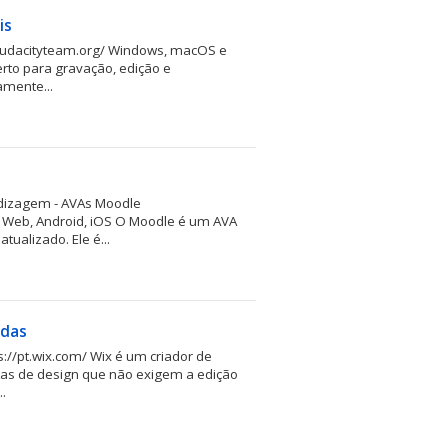
is
.audacityteam.org/ Windows, macOS e
rto para gravação, edição e
amente...
ndizagem - AVAs Moodle
/ Web, Android, iOS O Moodle é um AVA
atualizado. Ele é...
adas
s://pt.wix.com/ Wix é um criador de
as de design que não exigem a edição
.