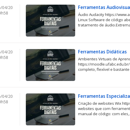
Ferramentas Audiovisua
/04/20
9h58
Áudio Audacity https://www
Linux Software de código abe
tratamento de áudio.Extrem
Ferramentas Didáticas
/04/20
9h58
Ambientes Virtuais de Apre
https://moodle.ufabc.edu.br
completo, flexível e bastante 
Ferramentas Especializ
/04/20
9h58
Criação de websites Wix http
websites que com ferrament
manual de código: com eles,..