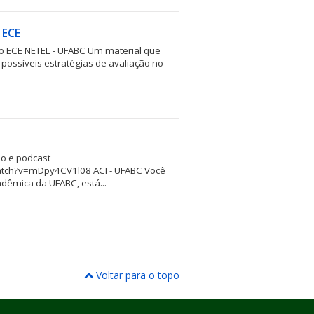
 ECE
no ECE NETEL - UFABC Um material que
possíveis estratégias de avaliação no
o e podcast
atch?v=mDpy4CV1l08 ACI - UFABC Você
dêmica da UFABC, está...
Voltar para o topo