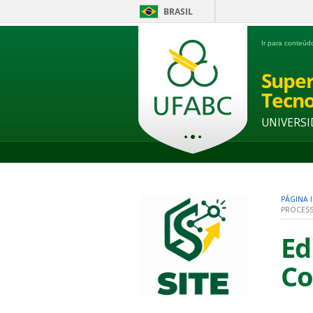
BRASIL
Ir para conteú
Super
Tecno
UNIVERSI
PÁGINA I
PROCESS
Ed
Co