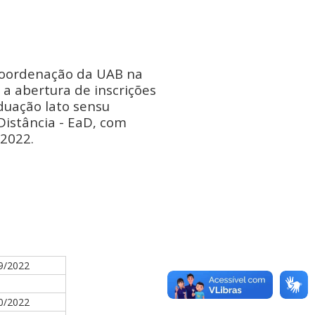
Coordenação da UAB na
 a abertura de inscrições
duação lato sensu
Distância - EaD, com
/2022.
9/2022
0/2022