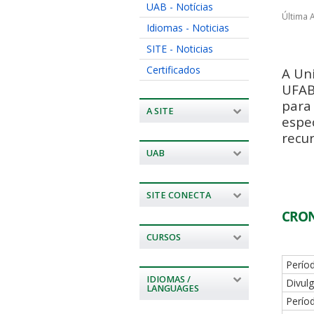
UAB - Notícias
Última A
Idiomas - Noticias
SITE - Noticias
Certificados
A Un
UFABC
para
A SITE
espe
recu
UAB
SITE CONECTA
CRO
CURSOS
Períod
IDIOMAS /
Divulg
LANGUAGES
Perío