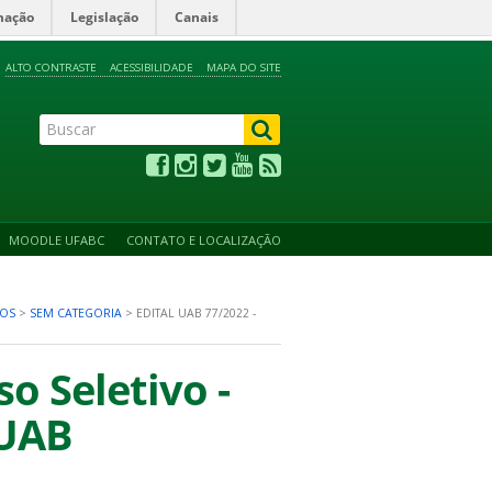
mação
Legislação
Canais
ALTO CONTRASTE
ACESSIBILIDADE
MAPA DO SITE
MOODLE UFABC
CONTATO E LOCALIZAÇÃO
IOS
>
SEM CATEGORIA
>
EDITAL UAB 77/2022 -
o Seletivo -
 UAB