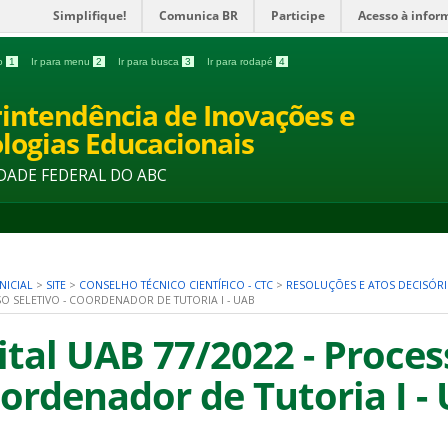
Simplifique!
Comunica BR
Participe
Acesso à infor
do
1
Ir para menu
2
Ir para busca
3
Ir para rodapé
4
intendência de Inovações e
logias Educacionais
DADE FEDERAL DO ABC
NICIAL
>
SITE
>
CONSELHO TÉCNICO CIENTÍFICO - CTC
>
RESOLUÇÕES E ATOS DECISÓR
O SELETIVO - COORDENADOR DE TUTORIA I - UAB
ital UAB 77/2022 - Process
ordenador de Tutoria I -