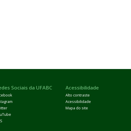
edes Sociais da UFABC
Acessibilidade
cebook
Alto contraste
stagram
Acessibilidade
itter
Mapa do site
uTube
S