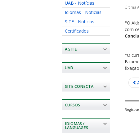
UAB - Notícias
Última 
Idiomas - Noticias
SITE - Noticias
"
O Ald
com ce
Certificados
Conclu
A SITE
"
O cur
Falamo
UAB
fixaçã
SITE CONECTA
CURSOS
Registr
IDIOMAS /
LANGUAGES