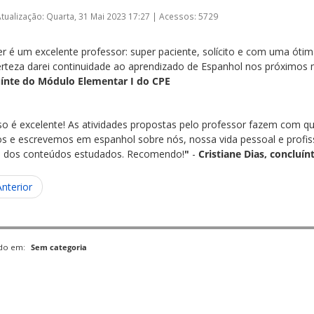
Atualização: Quarta, 31 Mai 2023 17:27
|
Acessos: 5729
er é um excelente professor: super paciente, solícito e com uma ótim
rteza darei continuidade ao aprendizado de Espanhol nos próximos
ínte do Módulo Elementar I do CPE
so é excelente! As atividades propostas pelo professor fazem com que
s e escrevemos em espanhol sobre nós, nossa vida pessoal e profissi
o dos conteúdos estudados. Recomendo!
"
-
Cristiane Dias, concluí
Anterior
ado em:
Sem categoria