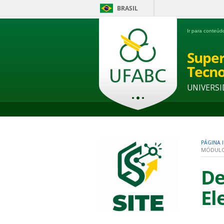
BRASIL
Ir para conteú
Super
Tecno
UNIVERSI
PÁGINA I
MÓDULO 
De
El