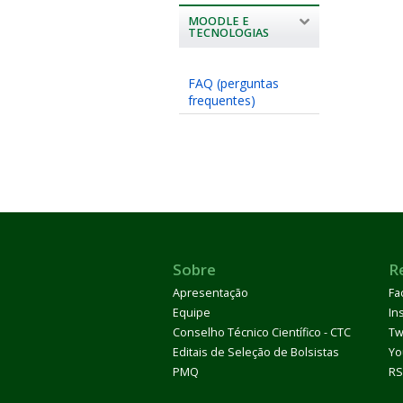
MOODLE E
TECNOLOGIAS
FAQ (perguntas
frequentes)
Sobre
R
Apresentação
Fa
Equipe
In
Conselho Técnico Científico - CTC
Tw
Editais de Seleção de Bolsistas
Yo
PMQ
RS