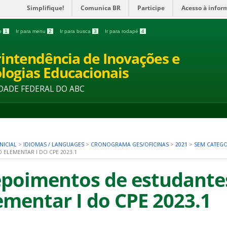
Simplifique!
Comunica BR
Participe
Acesso à infor
do
1
Ir para menu
2
Ir para busca
3
Ir para rodapé
4
intendência de Inovações e
logias Educacionais
DADE FEDERAL DO ABC
NICIAL
>
IDIOMAS / LANGUAGES
>
CRONOGRAMA GES/OFICINAS
>
2021
>
SEM CATEGO
ELEMENTAR I DO CPE 2023.1
poimentos de estudante
ementar I do CPE 2023.1