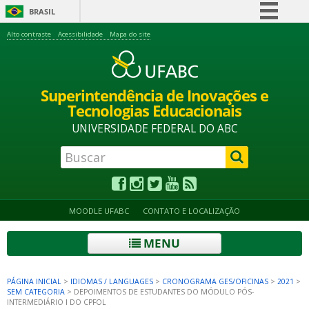
BRASIL
Simplifique!
Alto contraste
Acessibilidade
Mapa do site
Comunica BR
Participe
Superintendência de Inovações e
Acesso à informação
Tecnologias Educacionais
Legislação
UNIVERSIDADE FEDERAL DO ABC
Canais
MOODLE UFABC
CONTATO E LOCALIZAÇÃO
MENU
PÁGINA INICIAL
>
IDIOMAS / LANGUAGES
>
CRONOGRAMA GES/OFICINAS
>
2021
>
SEM CATEGORIA
>
DEPOIMENTOS DE ESTUDANTES DO MÓDULO PÓS-
INTERMEDIÁRIO I DO CPFOL