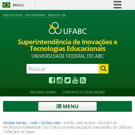
BRASIL
Simplifique!
Alto contraste
Acessibilidade
Mapa do site
Comunica BR
Participe
Superintendência de Inovações e
Acesso à informação
Tecnologias Educacionais
Legislação
UNIVERSIDADE FEDERAL DO ABC
Canais
MOODLE UFABC
CONTATO E LOCALIZAÇÃO
MENU
PÁGINA INICIAL
>
UAB
>
EDITAIS UAB
>
EDITAL UAB 16/2020 - SELEÇÃO DE
PROFESSOR FORMADOR I DO CURSO DE ESPECIALIZAÇÃO EM ENSINO DE CIÊNCIAS
"CIÊNCIA É 10" (EAD)