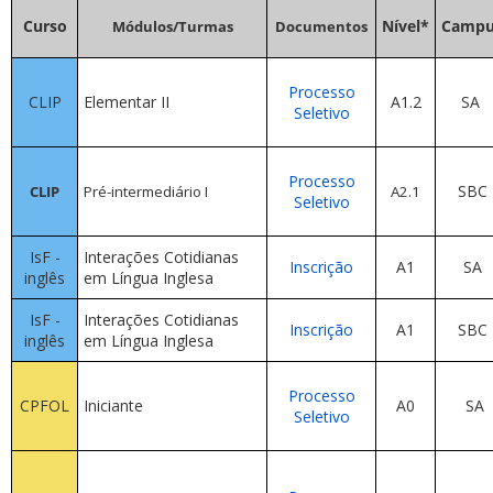
Curso
Nível*
Campu
Módulos/Turmas
Documentos
Processo
CLIP
Elementar II
A1.2
SA
Seletivo
Processo
SBC
CLIP
Pré-intermediário I
A2.1
Seletivo
IsF -
Interações Cotidianas
Inscrição
A1
SA
inglês
em Língua Inglesa
IsF -
Interações Cotidianas
Inscrição
A1
SBC
inglês
em Língua Inglesa
Processo
CPFOL
Iniciante
A0
SA
Seletivo