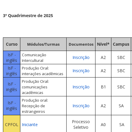
3º Quadrimestre de 2025
Curso
Nível*
Campus
Módulos/Turmas
Documentos
IsF -
Comunicação
Inscrição
A2
SBC
inglês
Intercultural
IsF -
Produção Oral:
Inscrição
A2
SBC
inglês
interações acadêmicas
Produção Oral:
IsF -
Inscrição
B1
SBC
comunicações
inglês
acadêmicas
Produção oral:
IsF -
Inscrição
A2
SA
Recepção de
inglês
estrangeiros
Processo
CPFOL
Iniciante
A0
SA
Seletivo