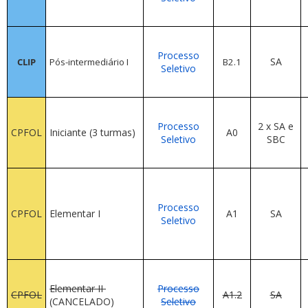
Processo
SA
CLIP
Pós-intermediário I
B2.1
Seletivo
Processo
2 x SA e
CPFOL
Iniciante (3 turmas)
A0
Seletivo
SBC
Processo
CPFOL
Elementar I
A1
SA
Seletivo
Elementar II
Processo
CPFOL
A1.2
SA
(CANCELADO)
Seletivo