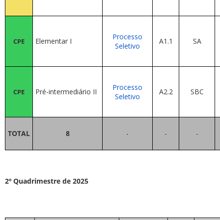
Processo
Elementar I
A1.1
SA
CPE
Seletivo
Processo
Pré-intermediário II
A2.2
SBC
CPE
Seletivo
TOTAL
8
-
-
-
2º Quadrimestre de 2025