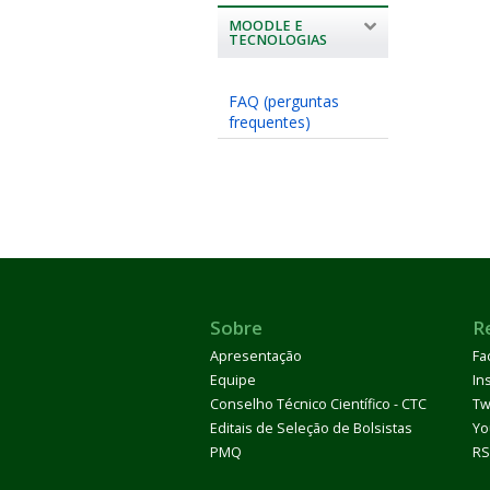
MOODLE E
TECNOLOGIAS
FAQ (perguntas
frequentes)
Sobre
R
Apresentação
Fa
Equipe
In
Conselho Técnico Científico - CTC
Tw
Editais de Seleção de Bolsistas
Yo
PMQ
RS