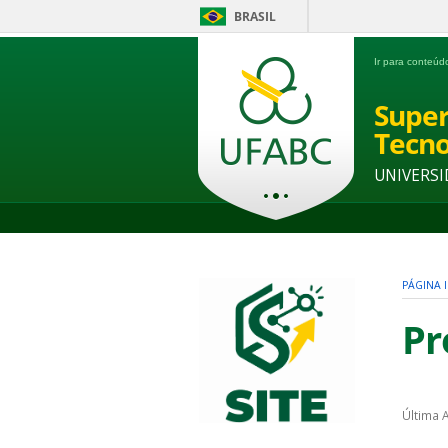
BRASIL
Ir para conteú
Super
Tecno
UNIVERSI
PÁGINA I
Pr
Última 