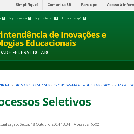
Simplifique!
Comunica BR
Participe
Acesso à infor
do
1
Ir para menu
2
Ir para busca
3
Ir para rodapé
4
intendência de Inovações e
logias Educacionais
DADE FEDERAL DO ABC
NICIAL
>
IDIOMAS / LANGUAGES
>
CRONOGRAMA GES/OFICINAS
>
2021
>
SEM CATEGO
ocessos Seletivos
Atualização: Sexta, 18 Outubro 2024 13:34
|
Acessos: 6502