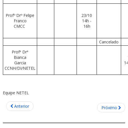
Profº Drº Felipe
23/10
Franco
14h -
CMCC
16h
Cancelado
Profª Drª
Bianca
Garcia
14
CCNH/DI/NETEL
Equipe NETEL
Anterior
Próximo