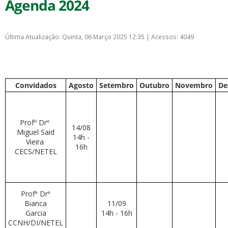
Agenda 2024
Última Atualização: Quinta, 06 Março 2025 12:35
|
Acessos: 4049
Convidados
Agosto
Setembro
Outubro
Novembro
De
Profº Drº
14/08
Miguel Said
14h -
Vieira
16h
CECS/NETEL
Profª Drª
Bianca
11/09
Garcia
14h - 16h
CCNH/DI/NETEL