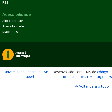
RSS
Acessibilidade
Alto contraste
Acessibilidade
Mapa do site
Universidade Federal do ABC
. Desenvolvido com CMS de
código
aberto
.
Reportar erros / Enviar sugestões
Voltar para o topo